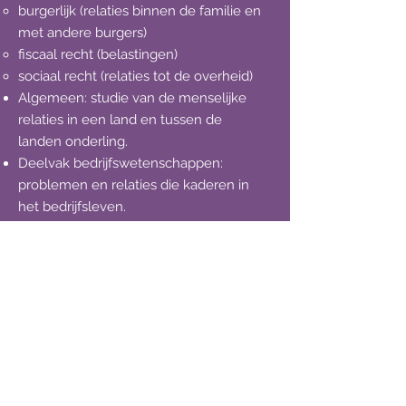
burgerlijk (relaties binnen de familie en
met andere burgers)
fiscaal recht (belastingen)
sociaal recht (relaties tot de overheid)
Algemeen: studie van de menselijke
relaties in een land en tussen de
landen onderling.
Deelvak bedrijfswetenschappen:
problemen en relaties die kaderen in
het bedrijfsleven.
Deelvak recht.
Moderne talen
Ontwikkeling van communicatieve
vaardigheden.
Reflectie op taal.
Kennismaking met anderstalige
culturen.
Extra uren Frans en Engels.