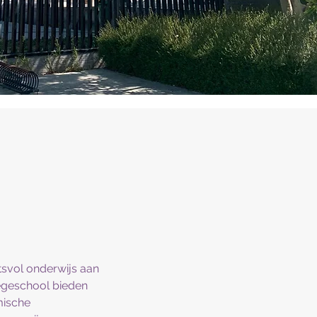
tsvol onderwijs aan
legeschool bieden
mische