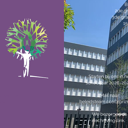
B
2de gr
3de gra
15
Starten bij ons in h
schooljaar 2026-20
ng
aan het
Mail naar
oord
beleidsteam.ccol@pri
We bezorgen de
inschrijvingslink.