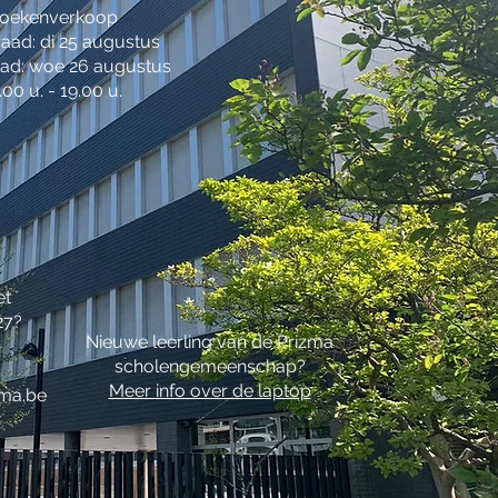
oekenverkoop
aad: di 25 augustus
ad: woe 26 augustus
.00 u. - 19.00 u.
et
27?
Nieuwe leerling van de Prizma
scholengemeenschap?
Meer info over de laptop
zma.be