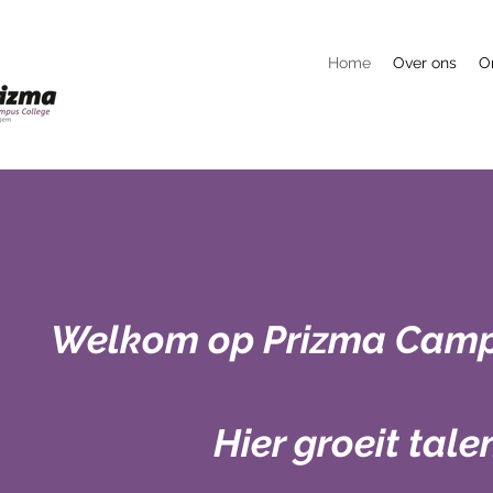
Home
Over ons
O
Welkom op Prizma Camp
Hier groeit tale