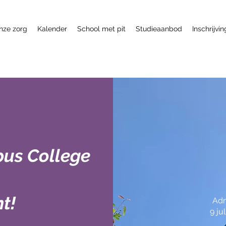
nze zorg
Kalender
School met pit
Studieaanbod
Inschrijvin
us College
nt!
Adm
9 ju