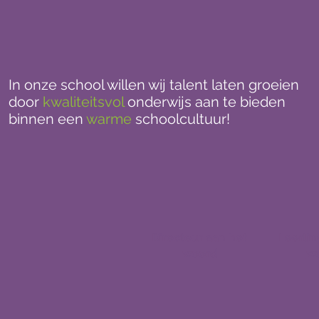
In onze school willen wij talent laten groeien
door
kwaliteitsvol
onderwijs
aan te bieden
binnen een
warme
schoolcultuur
!
Directeur
aan het
Leerli
woord
w