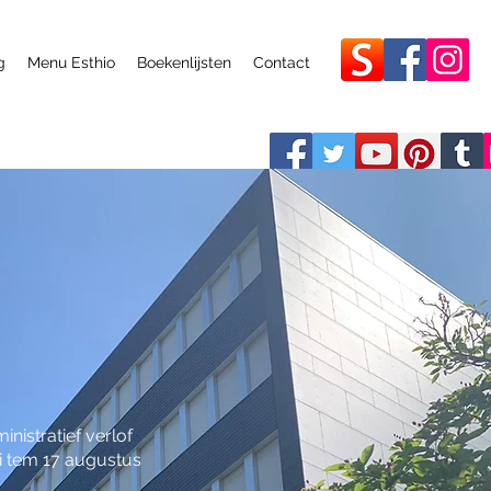
g
Menu Esthio
Boekenlijsten
Contact
inistratief verlof
li tem 17 augustus