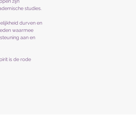
pen zijn
cademische studies.
elijkheid durven en
gheden waarmee
rsteuning aan en
irit is de rode